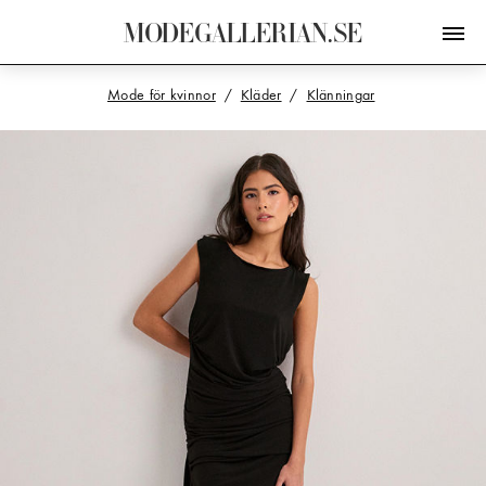
M
O
D
E
G
A
L
L
E
R
I
A
N
.
S
E
Mode för kvinnor
Kläder
Klänningar