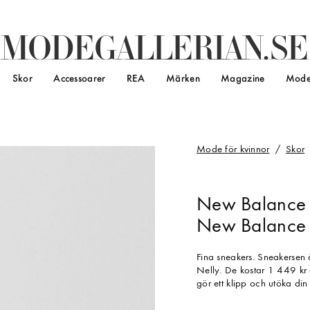
M
O
D
E
G
A
L
L
E
R
I
A
N
.
S
E
Skor
Accessoarer
REA
Märken
Magazine
Mode
Mode för kvinnor
Skor
New Balance
New Balance 7
Fina sneakers. Sneakersen
Nelly. De kostar 1 449 kr o
gör ett klipp och utöka d