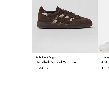
Adidas Originals
New 
Handball Spezial W - Brun
480L
1 349 kr
1 19