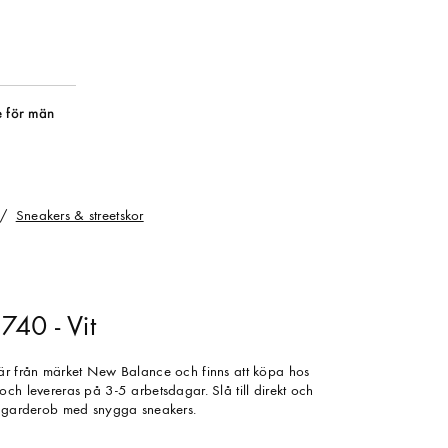
 för män
Sneakers & streetskor
40 - Vit
 är från märket New Balance och finns att köpa hos
ch levereras på 3-5 arbetsdagar. Slå till direkt och
in garderob med snygga sneakers.