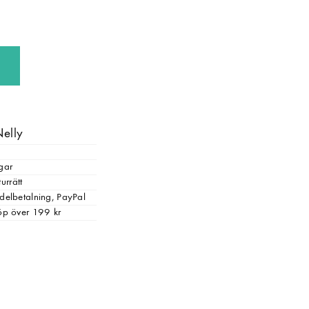
Nelly
gar
urrätt
, delbetalning, PayPal
 köp över 199 kr