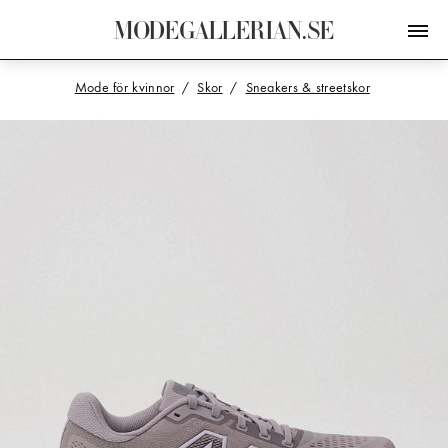
M
O
D
E
G
A
L
L
E
R
I
A
N
.
S
E
Mode för kvinnor
Skor
Sneakers & streetskor