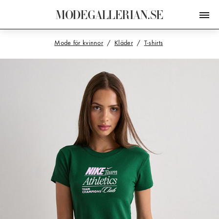
M
O
D
E
G
A
L
L
E
R
I
A
N
.
S
E
Mode för kvinnor
Kläder
T-shirts