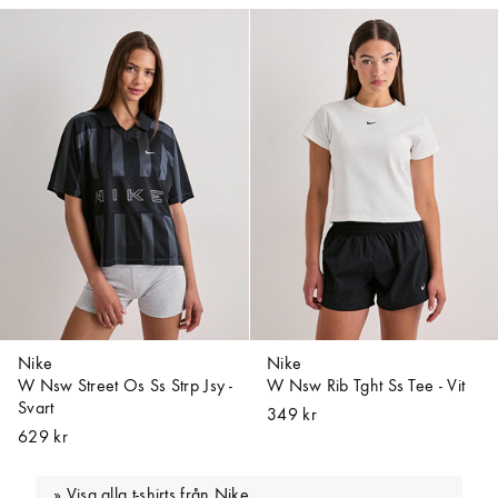
Nike
Nike
W Nsw Street Os Ss Strp Jsy -
W Nsw Rib Tght Ss Tee - Vit
Svart
349 kr
629 kr
Visa alla t-shirts från Nike