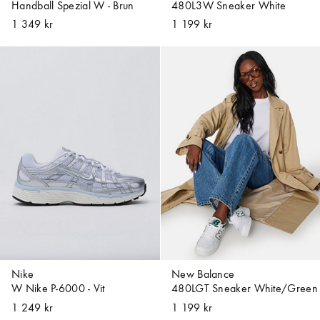
Handball Spezial W - Brun
480L3W Sneaker White
1 349 kr
1 199 kr
Nike
New Balance
W Nike P-6000 - Vit
480LGT Sneaker White/Green
1 249 kr
1 199 kr