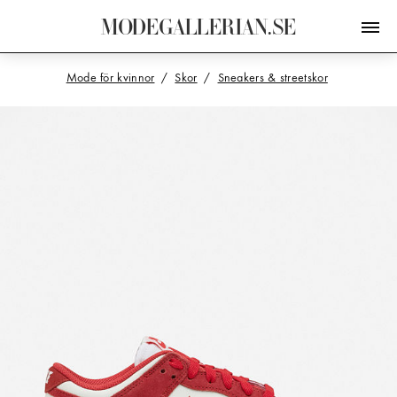
M
O
D
E
G
A
L
L
E
R
I
A
N
.
S
E
Mode för kvinnor
Skor
Sneakers & streetskor