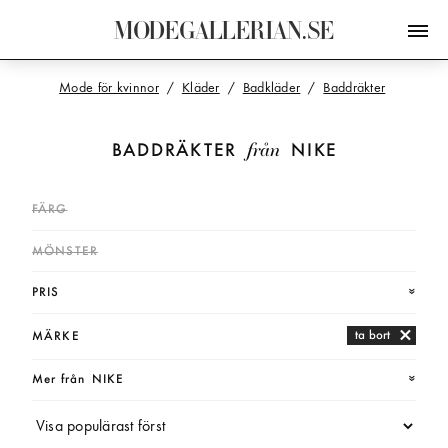
M
O
D
E
G
A
L
L
E
R
I
A
N
.
S
E
Mode för kvinnor
Kläder
Badkläder
Baddräkter
från
BADDRÄKTER
NIKE
FÄRG
MÖNSTER
PRIS
ta bort
MÄRKE
Mer från
NIKE