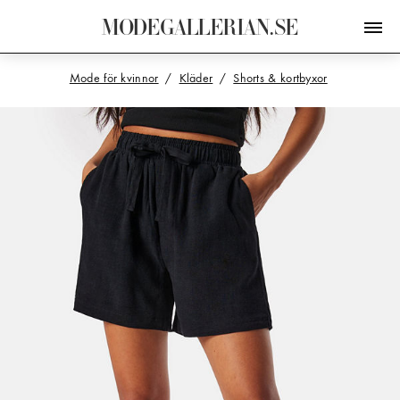
M
O
D
E
G
A
L
L
E
R
I
A
N
.
S
E
Mode för kvinnor
Kläder
Shorts & kortbyxor