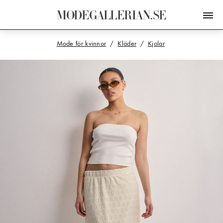
M
O
D
E
G
A
L
L
E
R
I
A
N
.
S
E
Mode för kvinnor
Kläder
Kjolar