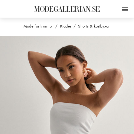
M
O
D
E
G
A
L
L
E
R
I
A
N
.
S
E
Mode för kvinnor
Kläder
Shorts & kortbyxor