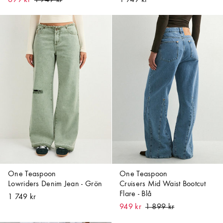
699 kr
1 749 kr
One Teaspoon
One Teaspoon
Lowriders Denim Jean - Grön
Cruisers Mid Waist Bootcut
Flare - Blå
1 749 kr
949 kr