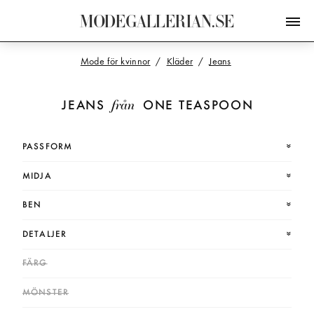
M
O
D
E
G
A
L
L
E
R
I
A
N
.
S
E
Mode för kvinnor
Kläder
Jeans
från
JEANS
ONE TEASPOON
PASSFORM
MIDJA
BEN
DETALJER
FÄRG
MÖNSTER