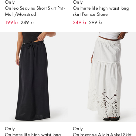
Only
Only
Onlleo Sequins Short Skirt Pnt -
Onlmette life high waist long
Multi/Mönstrad
skirt Pumice Stone
199 kr
249 kr
Only
Only
Onlmette life high waist long
Onlroxanne Alicia Ankel Skirt