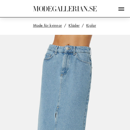
M
O
D
E
G
A
L
L
E
R
I
A
N
.
S
E
Mode för kvinnor
Kläder
Kjolar