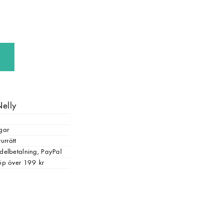
Nelly
gar
urrätt
, delbetalning, PayPal
 köp över 199 kr