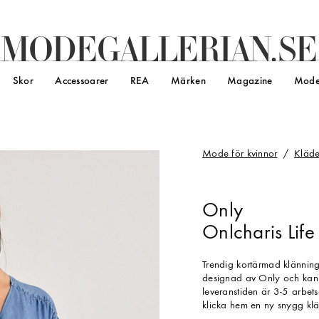
M
O
D
E
G
A
L
L
E
R
I
A
N
.
S
E
Skor
Accessoarer
REA
Märken
Magazine
Mode
Mode för kvinnor
Kläde
Only
Onlcharis Lif
Trendig kortärmad klännin
designad av Only och kan 
leveranstiden är 3-5 arbets
klicka hem en ny snygg klä