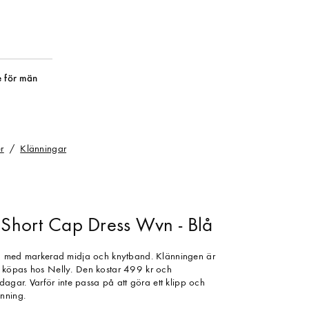
 för män
r
Klänningar
e Short Cap Dress Wvn - Blå
g med markerad midja och knytband. Klänningen är
köpas hos Nelly. Den kostar 499 kr och
dagar. Varför inte passa på att göra ett klipp och
nning.