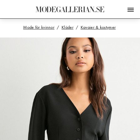
M
O
D
E
G
A
L
L
E
R
I
A
N
.
S
E
Mode för kvinnor
Kläder
Kavajer & kostymer