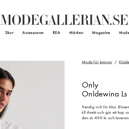
M
O
D
E
G
A
L
L
E
R
I
A
N
.
S
E
Skor
Accessoarer
REA
Märken
Magazine
Mode
Mode för kvinnor
Kläde
Only
Onldewina Ls V
Trendig och fin blus. Blus
till direkt och gör ett kap
den är 499 kr och leverans