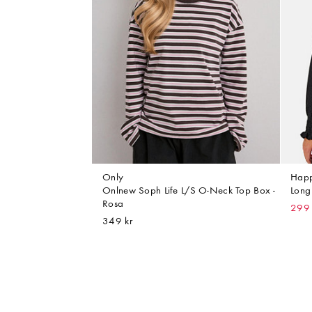
Only
Happ
Onlnew Soph Life L/S O-Neck Top Box -
Long
Rosa
299 
349 kr