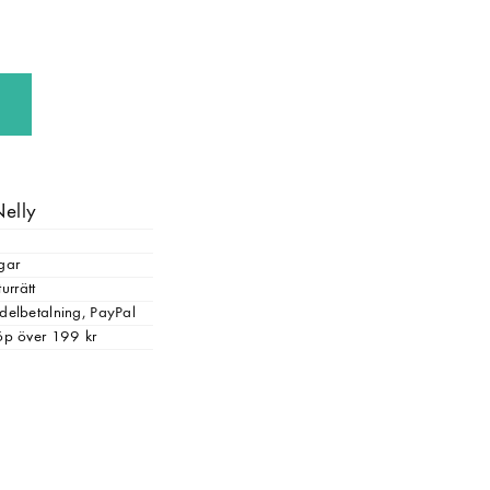
Nelly
gar
urrätt
, delbetalning, PayPal
 köp över 199 kr