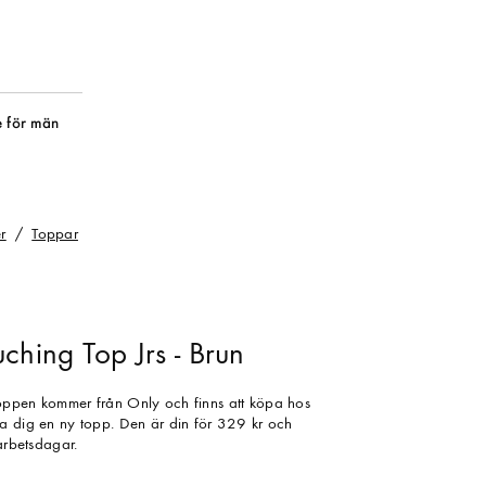
 för män
r
Toppar
ching Top Jrs - Brun
oppen kommer från Only och finns att köpa hos
a dig en ny topp. Den är din för 329 kr och
 arbetsdagar.