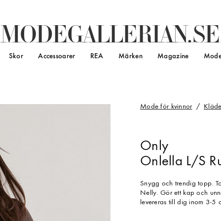
M
O
D
E
G
A
L
L
E
R
I
A
N
.
S
E
Skor
Accessoarer
REA
Märken
Magazine
Mode
Mode för kvinnor
Kläde
Only
Onlella L/S Ru
Snygg och trendig topp. T
Nelly. Gör ett kap och unn
levereras till dig inom 3-5