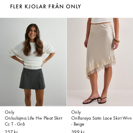
FLER KJOLAR FRÅN ONLY
Only
Only
Onlsulajma Life Hw Pleat Skirt
Onlfaraya Satin Lace Skirt Wvn
Cc T - Grå
- Beige
257 kr
399 kr