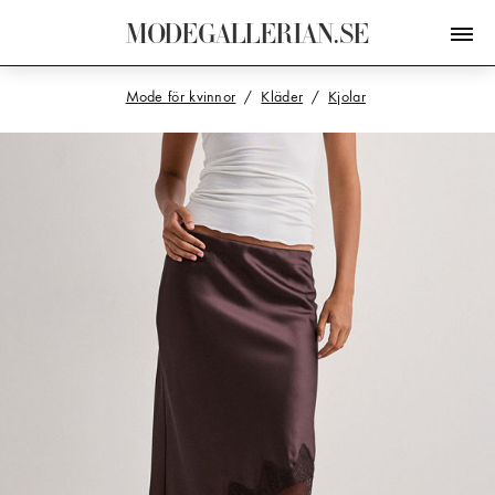
M
O
D
E
G
A
L
L
E
R
I
A
N
.
S
E
Mode för kvinnor
Kläder
Kjolar