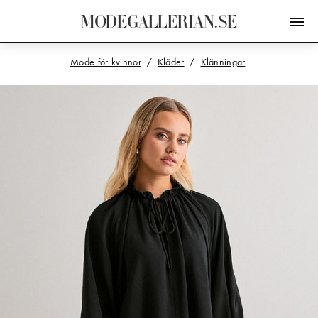
M
O
D
E
G
A
L
L
E
R
I
A
N
.
S
E
Mode för kvinnor
Kläder
Klänningar