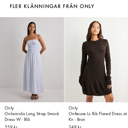
FLER KLÄNNINGAR FRÅN ONLY
Only
Only
Onlwarsila Long Strap Smock
Onltessie Ls Rib Flared Dress at
Dress W - Blå
Kn - Brun
559 kr
249 kr