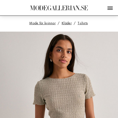
M
O
D
E
G
A
L
L
E
R
I
A
N
.
S
E
Mode för kvinnor
Kläder
T-shirts