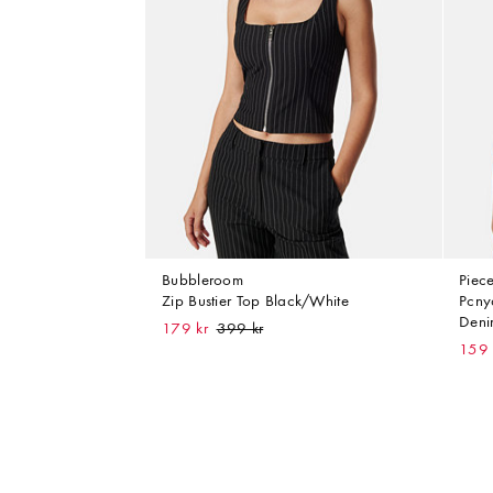
Bubbleroom
Piec
Zip Bustier Top Black/White
Pcny
Deni
179 kr
159 