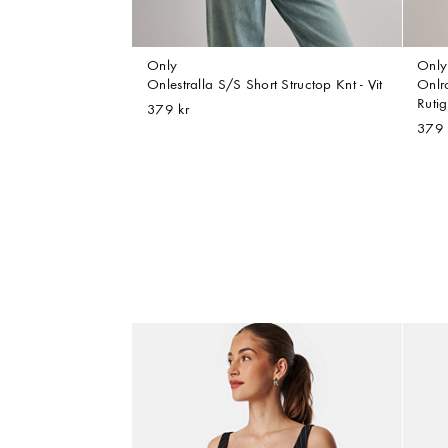
Only
Only
Onlestralla S/S Short Structop Knt - Vit
Onlr
Ruti
379 kr
379 