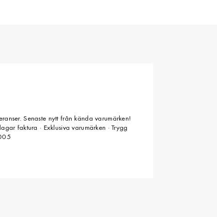
veranser. Senaste nytt från kända varumärken!
 dagar faktura · Exklusiva varumärken · Trygg
2005