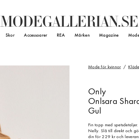
M
O
D
E
G
A
L
L
E
R
I
A
N
.
S
E
Skor
Accessoarer
REA
Märken
Magazine
Mode
Mode för kvinnor
Kläde
Only
Onlsara Shara
Gul
Fin topp med spetsdetaljer
Nelly. Slå till direkt och 
din för 229 kr och leveran