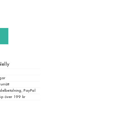
Nelly
gar
urrätt
, delbetalning, PayPal
 köp över 199 kr