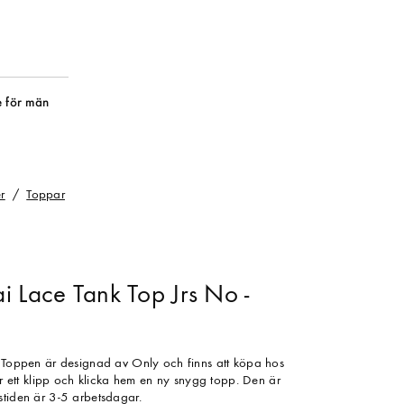
 för män
r
Toppar
i Lace Tank Top Jrs No -
. Toppen är designad av Only och finns att köpa hos
gör ett klipp och klicka hem en ny snygg topp. Den är
stiden är 3-5 arbetsdagar.