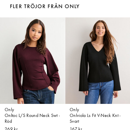
FLER TRÖJOR FRÅN ONLY
Only
Only
Onltoc L/S Round Neck Swt -
Onlviola Ls Fit V-Neck Knt -
Röd
Svart
269 kr
167 kr