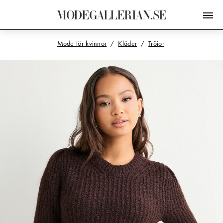
M
O
D
E
G
A
L
L
E
R
I
A
N
.
S
E
Mode för kvinnor
Kläder
Tröjor