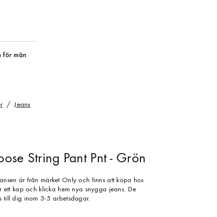
 för män
r
Jeans
ose String Pant Pnt - Grön
eansen är från märket Only och finns att köpa hos
gör ett kap och klicka hem nya snygga jeans. De
 till dig inom 3-5 arbetsdagar.