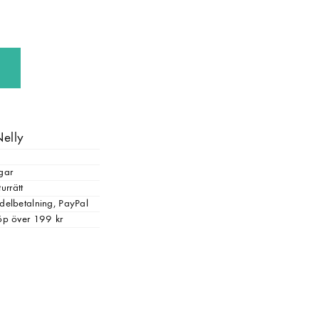
Nelly
gar
urrätt
, delbetalning, PayPal
 köp över 199 kr