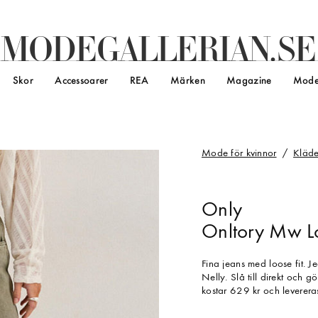
M
O
D
E
G
A
L
L
E
R
I
A
N
.
S
E
Skor
Accessoarer
REA
Märken
Magazine
Mode
Mode för kvinnor
Kläde
Only
Onltory Mw Lo
Fina jeans med loose fit. J
Nelly. Slå till direkt och 
kostar 629 kr och levereras