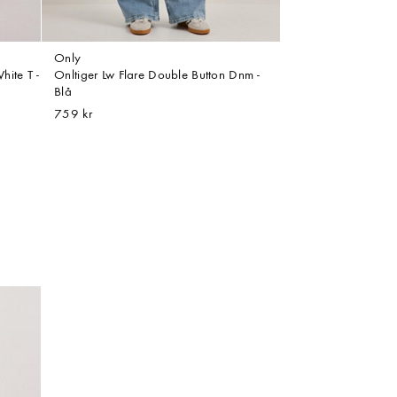
Only
ite T -
Onltiger Lw Flare Double Button Dnm -
Blå
759 kr