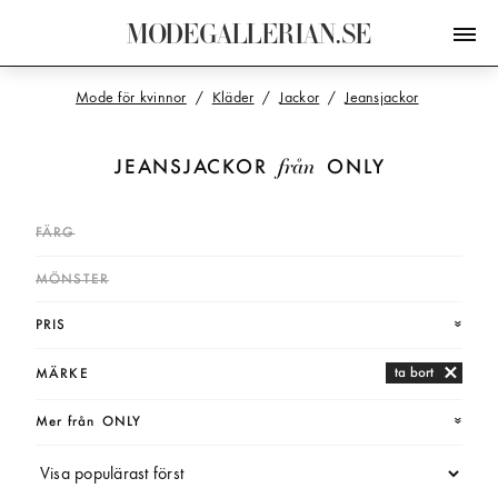
M
O
D
E
G
A
L
L
E
R
I
A
N
.
S
E
Mode för kvinnor
Kläder
Jackor
Jeansjackor
från
JEANSJACKOR
ONLY
FÄRG
MÖNSTER
PRIS
ta bort
MÄRKE
Mer från
ONLY