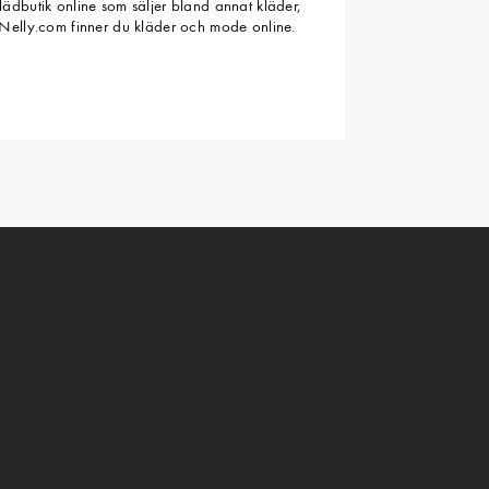
ädbutik online som säljer bland annat kläder,
Nelly.com finner du kläder och mode online.