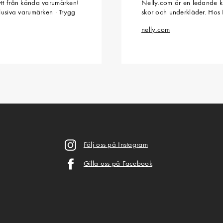
ytt från kända varumärken!
Nelly.com är en ledande kl
klusiva varumärken · Trygg
skor och underkläder. Hos 
nelly.com
Följ oss på Instagram
Gilla oss på Facebook