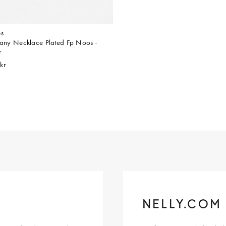
es
ffany Necklace Plated Fp Noos -
r
kr