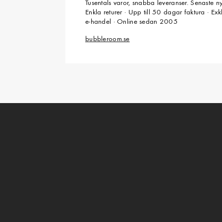
Tusentals varor, snabba leveranser. Senaste n
Enkla returer · Upp till 50 dagar faktura · Ex
e-handel · Online sedan 2005
bubbleroom.se