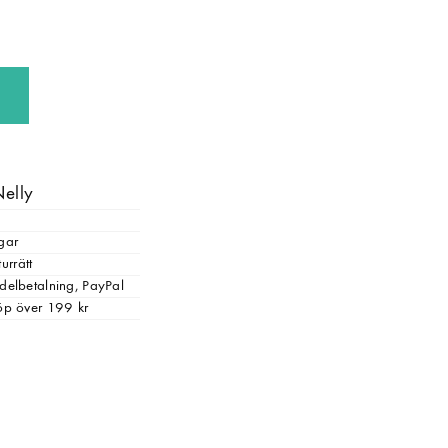
Nelly
gar
urrätt
, delbetalning, PayPal
 köp över 199 kr