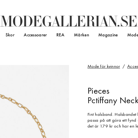
M
O
D
E
G
A
L
L
E
R
I
A
N
.
S
E
Skor
Accessoarer
REA
Märken
Magazine
Mode
Mode för kvinnor
Acces
Pieces
Pctiffany Nec
Fint halsband. Halsbandet 
passa på att göra ett fynd 
det är 179 kr och har en l