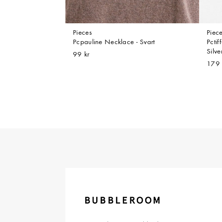
Pieces
Piec
Pcpauline Necklace - Svart
Pcti
Silve
99 kr
179 