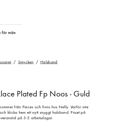
 för män
soarer
Smycken
Halsband
klace Plated Fp Noos - Guld
kommer från Pieces och finns hos Nelly. Varför inte
och klicka hem ett nytt snyggt halsband. Priset på
everanstid på 3-5 arbetsdagar.