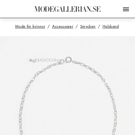
M
O
D
E
G
A
L
L
E
R
I
A
N
.
S
E
Mode för kvinnor
Accessoarer
Smycken
Halsband