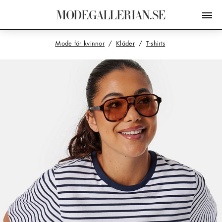
M
O
D
E
G
A
L
L
E
R
I
A
N
.
S
E
Mode för kvinnor
Kläder
T-shirts