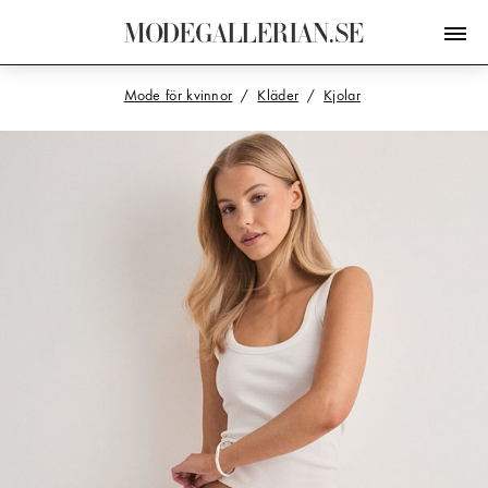
M
O
D
E
G
A
L
L
E
R
I
A
N
.
S
E
Mode för kvinnor
Kläder
Kjolar