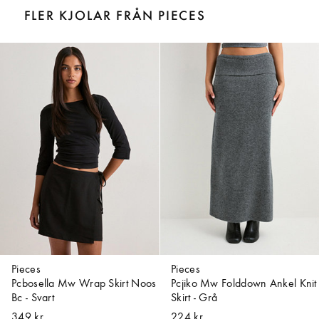
FLER KJOLAR FRÅN PIECES
Pieces
Pieces
Pcbosella Mw Wrap Skirt Noos
Pcjiko Mw Folddown Ankel Knit
Bc - Svart
Skirt - Grå
349 kr
224 kr