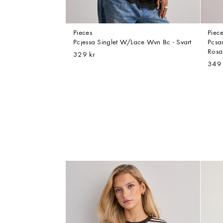
Pieces
Piec
Pcjessa Singlet W/Lace Wvn Bc - Svart
Pcsad
Rosa
329 kr
349 