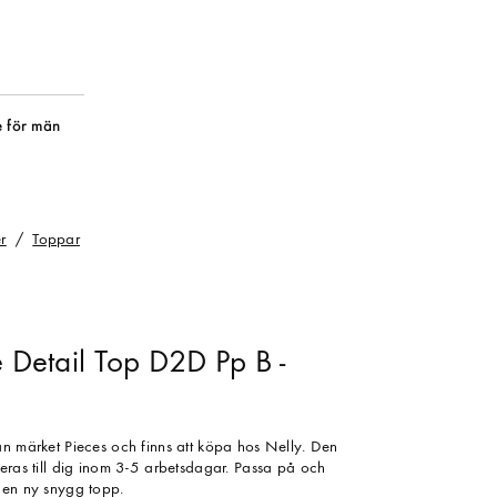
 för män
r
Toppar
e Detail Top D2D Pp B -
ån märket Pieces och finns att köpa hos Nelly. Den
reras till dig inom 3-5 arbetsdagar. Passa på och
 en ny snygg topp.