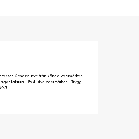
veranser. Senaste nytt från kända varumärken!
 dagar faktura · Exklusiva varumärken · Trygg
2005