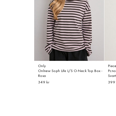
Only
Piec
Onlnew Soph Life L/S O-Neck Top Box -
Pcno
Rosa
Svart
349 kr
399 