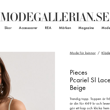
M
O
D
E
G
A
L
L
E
R
I
A
N
.
S
E
Skor
Accessoarer
REA
Märken
Magazine
Mode
Mode för kvinnor
Kläde
Pieces
Pcariel Sl Lac
Beige
Trendig topp. Toppen är fr
är din för 449 kr och leve
gör ett kap och klicka hem