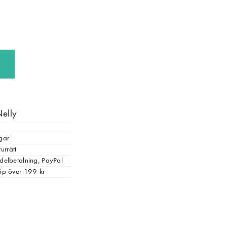
Nelly
gar
urrätt
, delbetalning, PayPal
 köp över 199 kr