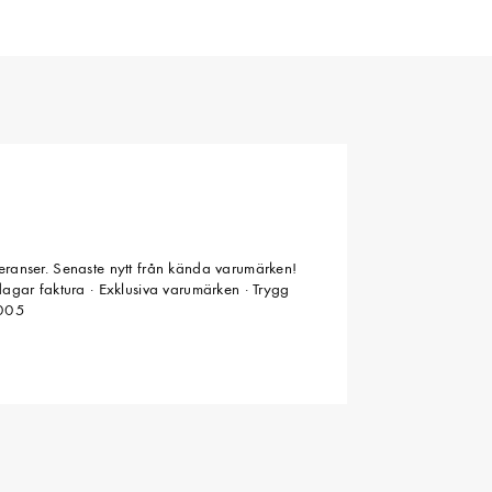
veranser. Senaste nytt från kända varumärken!
 dagar faktura · Exklusiva varumärken · Trygg
2005