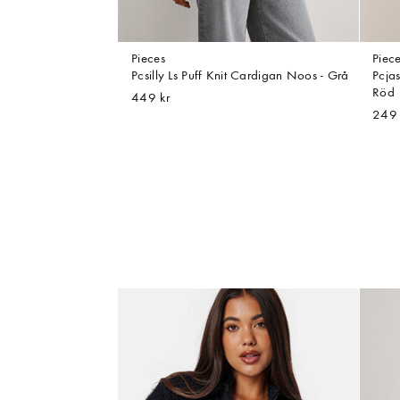
Pieces
Piec
Pcsilly Ls Puff Knit Cardigan Noos - Grå
Pcja
Röd
449 kr
249 