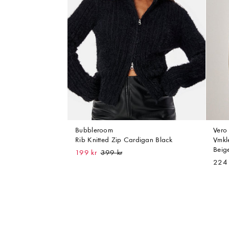
Bubbleroom
Ver
Rib Knitted Zip Cardigan Black
Vmkl
Beig
199 kr
224 