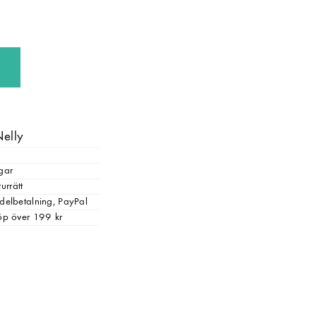
Nelly
gar
urrätt
, delbetalning, PayPal
 köp över 199 kr