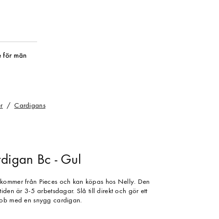
 för män
r
Cardigans
rdigan Bc - Gul
kommer från Pieces och kan köpas hos Nelly. Den
iden är 3-5 arbetsdagar. Slå till direkt och gör ett
rob med en snygg cardigan.