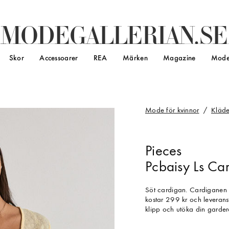
M
O
D
E
G
A
L
L
E
R
I
A
N
.
S
E
Skor
Accessoarer
REA
Märken
Magazine
Mode
Mode för kvinnor
Kläde
Pieces
Pcbaisy Ls Ca
Söt cardigan. Cardiganen 
kostar 299 kr och leveranst
klipp och utöka din garde