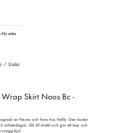
 för män
r
Kjolar
Wrap Skirt Noos Bc -
esignad av Pieces och finns hos Nelly. Den kostar
 arbetsdagar. Slå till direkt och gör ett kap och
 snygg kjol.