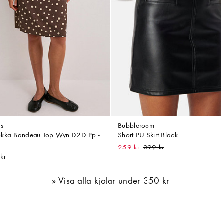
es
Bubbleroom
kka Bandeau Top Wvn D2D Pp -
Short PU Skirt Black
259 kr
kr
Visa alla kjolar under 350 kr