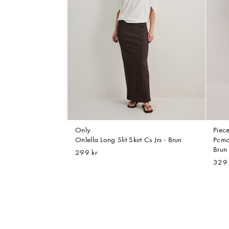
Only
Piec
Onlella Long Slit Skirt Cs Jrs - Brun
Pcmo
Brun
299 kr
329 