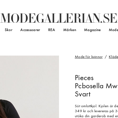
M
O
D
E
G
A
L
L
E
R
I
A
N
.
S
E
Skor
Accessoarer
REA
Märken
Magazine
Mode
Mode för kvinnor
Kläde
Pieces
Pcbosella Mw 
Svart
Söt omlottkjol. Kjolen är d
349 kr och levereras på 3-5
utöka din garderob med en