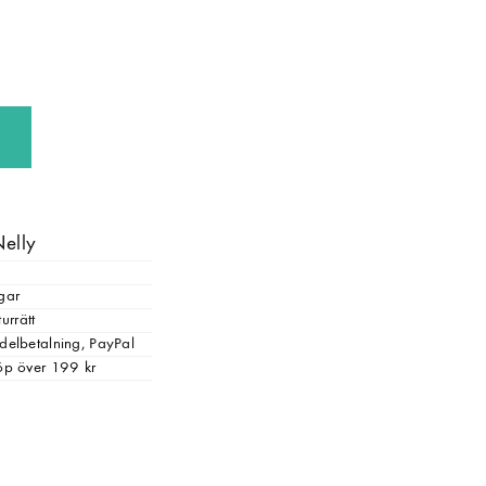
Nelly
gar
urrätt
, delbetalning, PayPal
 köp över 199 kr