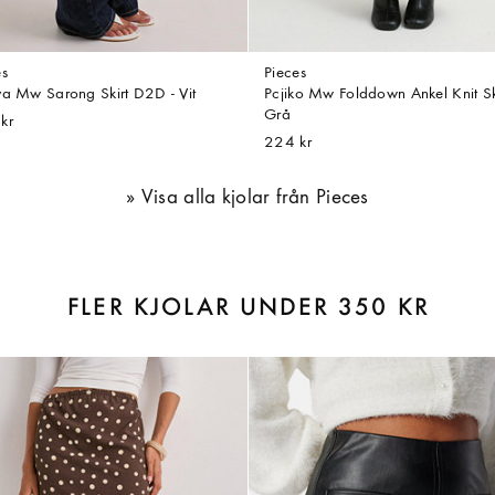
es
Pieces
va Mw Sarong Skirt D2D - Vit
Pcjiko Mw Folddown Ankel Knit Ski
Grå
kr
224 kr
Visa alla kjolar från Pieces
FLER KJOLAR UNDER 350 KR