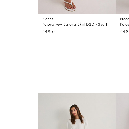
Pieces
Piec
Pcjova Mw Sarong Skirt D2D - Svart
Pcjo
449 kr
449 