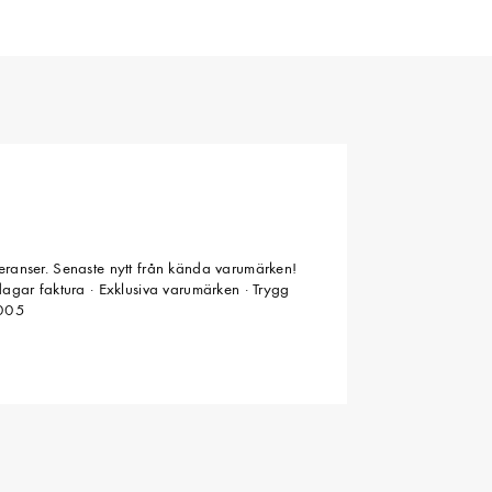
veranser. Senaste nytt från kända varumärken!
 dagar faktura · Exklusiva varumärken · Trygg
2005