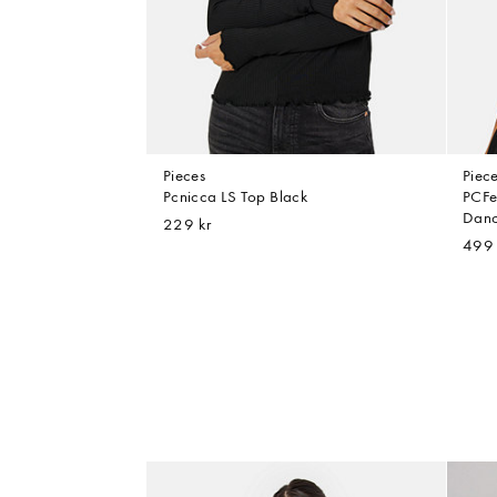
Pieces
Piec
Pcnicca LS Top Black
PCFe
Danc
229 kr
499 