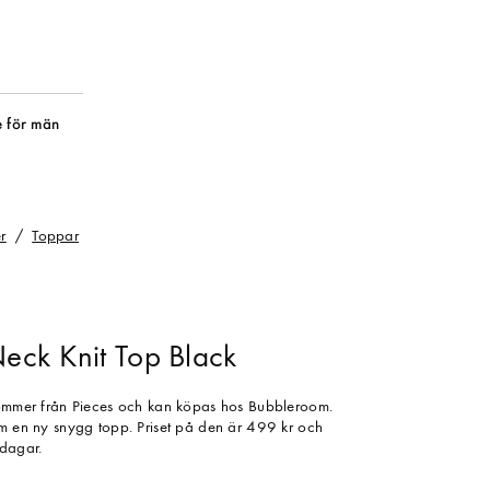
 för män
r
Toppar
eck Knit Top Black
 kommer från Pieces och kan köpas hos Bubbleroom.
em en ny snygg topp. Priset på den är 499 kr och
sdagar.