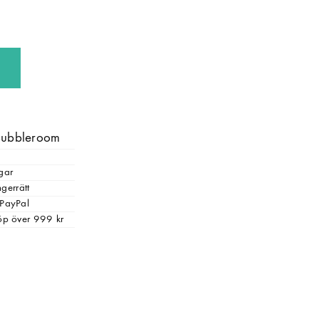
 Bubbleroom
gar
gerrätt
 PayPal
 köp över 999 kr