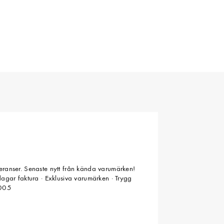
veranser. Senaste nytt från kända varumärken!
 dagar faktura · Exklusiva varumärken · Trygg
2005