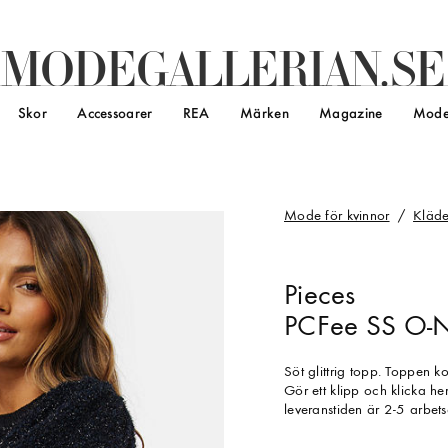
M
O
D
E
G
A
L
L
E
R
I
A
N
.
S
E
Skor
Accessoarer
REA
Märken
Magazine
Mode
Mode för kvinnor
Kläde
Pieces
PCFee SS O-N
Söt glittrig topp. Toppen
Gör ett klipp och klicka h
leveranstiden är 2-5 arbet