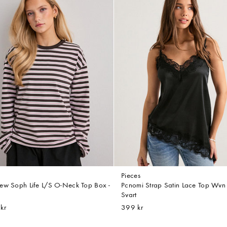
Pieces
ew Soph Life L/S O-Neck Top Box -
Pcnomi Strap Satin Lace Top Wvn
Svart
kr
399 kr