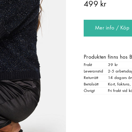
499 kr
Mer info / Köp
Produkten finns hos
Frakt
39 kr
Leveranstid
2-5 arbetsda
Returrätt
14 dagars ån
Betalsätt
Kort, faktura,
Övrigt
Fri frakt vid