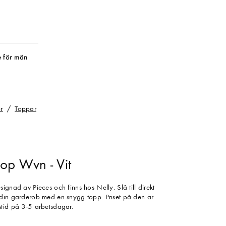
 för män
r
Toppar
op Wvn - Vit
ignad av Pieces och finns hos Nelly. Slå till direkt
 din garderob med en snygg topp. Priset på den är
tid på 3-5 arbetsdagar.