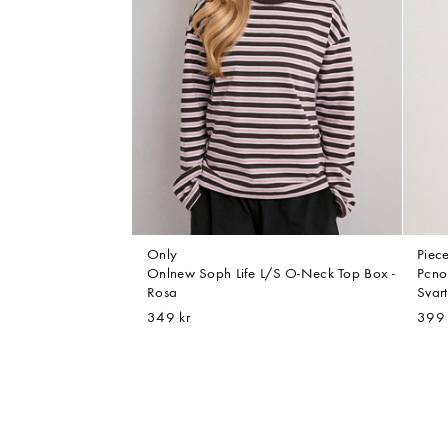
Only
Piec
Onlnew Soph Life L/S O-Neck Top Box -
Pcno
Rosa
Svart
349 kr
399 