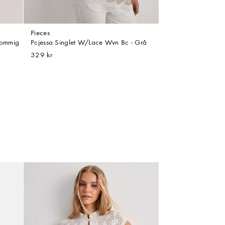
Pieces
lommig
Pcjessa Singlet W/Lace Wvn Bc - Grå
329 kr