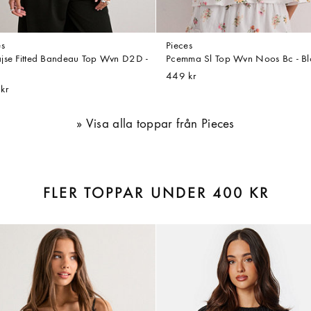
es
Pieces
jse Fitted Bandeau Top Wvn D2D -
Pcemma Sl Top Wvn Noos Bc - B
449 kr
kr
Visa alla toppar från Pieces
FLER TOPPAR UNDER 400 KR