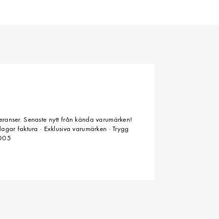
veranser. Senaste nytt från kända varumärken!
 dagar faktura · Exklusiva varumärken · Trygg
2005