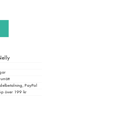
Nelly
gar
urrätt
, delbetalning, PayPal
 köp över 199 kr