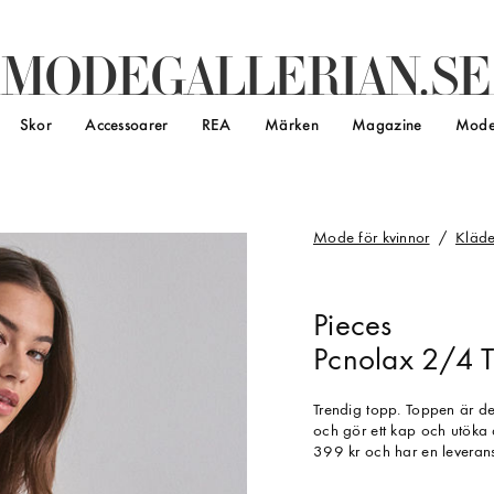
M
O
D
E
G
A
L
L
E
R
I
A
N
.
S
E
Skor
Accessoarer
REA
Märken
Magazine
Mode
Mode för kvinnor
Kläde
Pieces
Pcnolax 2/4 T
Trendig topp. Toppen är des
och gör ett kap och utöka
399 kr och har en leverans