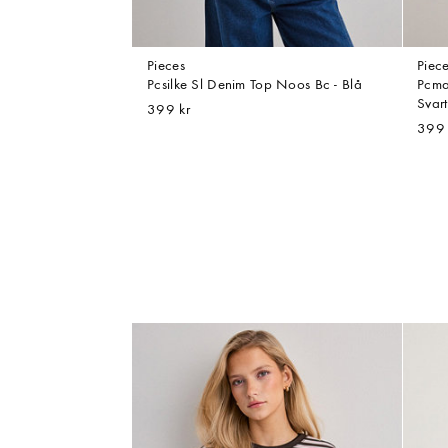
Pieces
Piec
Pcsilke Sl Denim Top Noos Bc - Blå
Pcma
Svart
399 kr
399 