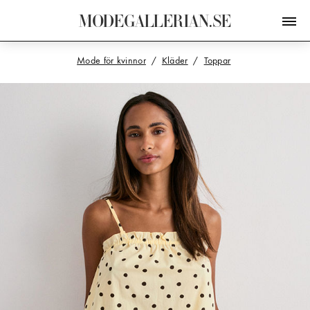
M
O
D
E
G
A
L
L
E
R
I
A
N
.
S
E
Mode för kvinnor
Kläder
Toppar