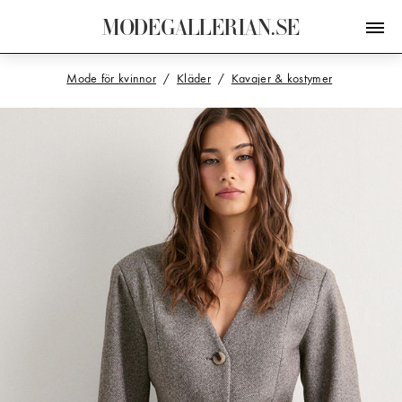
M
O
D
E
G
A
L
L
E
R
I
A
N
.
S
E
Mode för kvinnor
Kläder
Kavajer & kostymer