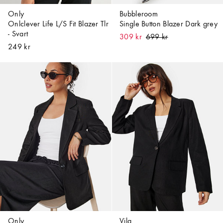
Only
Bubbleroom
Onlclever Life L/S Fit Blazer Tlr
Single Button Blazer Dark grey
- Svart
309 kr
249 kr
Only
Vila