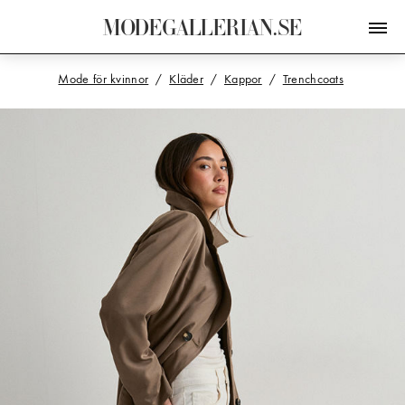
M
O
D
E
G
A
L
L
E
R
I
A
N
.
S
E
Mode för kvinnor
Kläder
Kappor
Trenchcoats