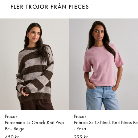
FLER TRÖJOR FRÅN PIECES
Pieces
Pieces
Pcrasmine Ls Oneck Knit Pwp
Pcbree Ss O-Neck Knit Noos Bc
Bc - Beige
- Rosa
450 kr
299 kr