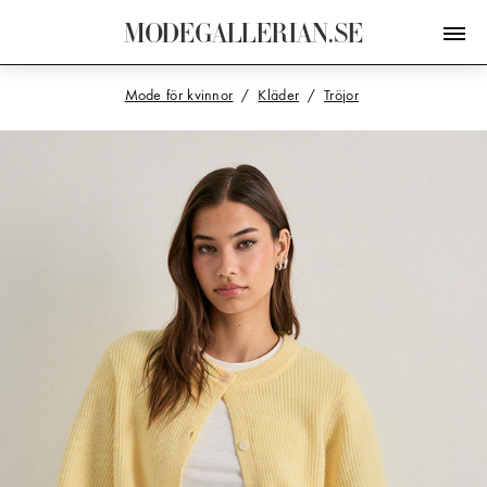
M
O
D
E
G
A
L
L
E
R
I
A
N
.
S
E
Mode för kvinnor
Kläder
Tröjor