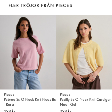
FLER TRÖJOR FRÅN PIECES
Pieces
Pieces
Pcbree Ss O-Neck Knit Noos Bc
Pcsilly Ss O-Neck Knit Cardigan
- Rosa
Noo - Gul
299 kr
399 kr