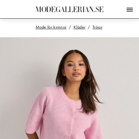
M
O
D
E
G
A
L
L
E
R
I
A
N
.
S
E
Mode för kvinnor
Kläder
Tröjor