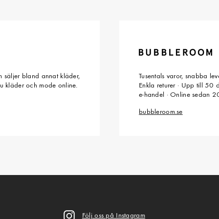
 säljer bland annat kläder,
Tusentals varor, snabba le
du kläder och mode online.
Enkla returer · Upp till 50
e-handel · Online sedan 
bubbleroom.se
Följ oss på Instagram