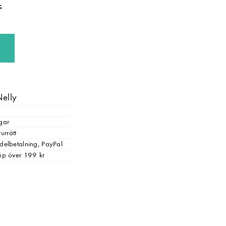
Nelly
gar
urrätt
, delbetalning, PayPal
 köp över 199 kr