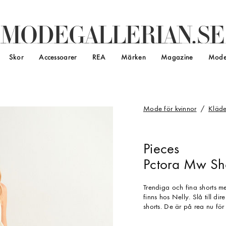
M
O
D
E
G
A
L
L
E
R
I
A
N
.
S
E
Skor
Accessoarer
REA
Märken
Magazine
Mode
Mode för kvinnor
Kläde
Pieces
Pctora Mw Sh
Trendiga och fina shorts m
finns hos Nelly. Slå till d
shorts. De är på rea nu fö