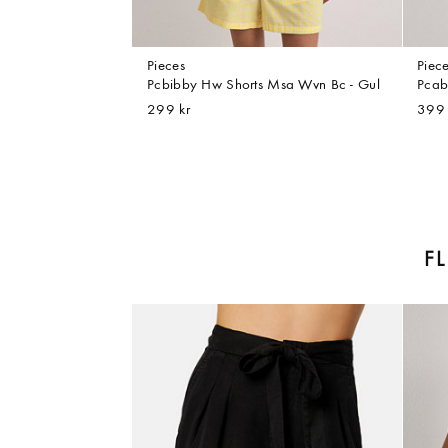
Pieces
Piec
Pcbibby Hw Shorts Msa Wvn Bc - Gul
Pcab
299 kr
399 
F