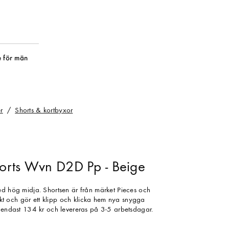
 för män
r
Shorts & kortbyxor
orts Wvn D2D Pp - Beige
ed hög midja. Shortsen är från märket Pieces och
irekt och gör ett klipp och klicka hem nya snygga
r endast 134 kr och levereras på 3-5 arbetsdagar.