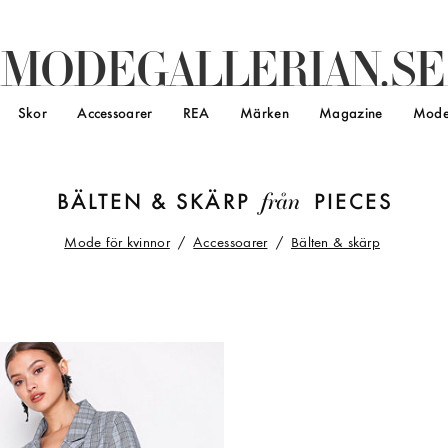
M
O
D
E
G
A
L
L
E
R
I
A
N
.
S
E
Skor
Accessoarer
REA
Märken
Magazine
Mode
från
BÄLTEN & SKÄRP
PIECES
Mode för kvinnor
Accessoarer
Bälten & skärp