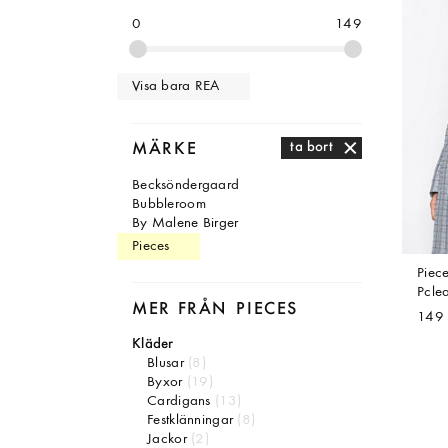
0
149
Visa bara REA
MÄRKE
ta bort
Becksöndergaard
Bubbleroom
By Malene Birger
Pieces
Piec
Pclea
MER FRÅN
PIECES
149 
Kläder
Blusar
(8)
Byxor
(19)
Cardigans
(13)
Festklänningar
(8)
Jackor
(2)