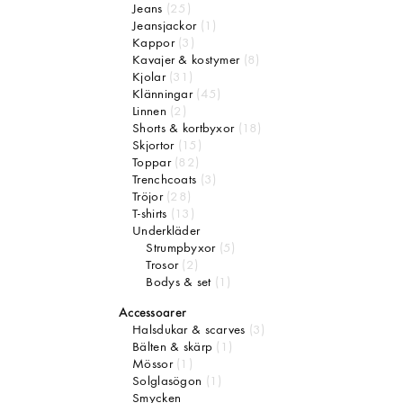
Jeans
(25)
Jeansjackor
(1)
Kappor
(3)
Kavajer & kostymer
(8)
Kjolar
(31)
Klänningar
(45)
Linnen
(2)
Shorts & kortbyxor
(18)
Skjortor
(15)
Toppar
(82)
Trenchcoats
(3)
Tröjor
(28)
T-shirts
(13)
Underkläder
Strumpbyxor
(5)
Trosor
(2)
Bodys & set
(1)
Accessoarer
Halsdukar & scarves
(3)
Bälten & skärp
(1)
Mössor
(1)
Solglasögon
(1)
Smycken