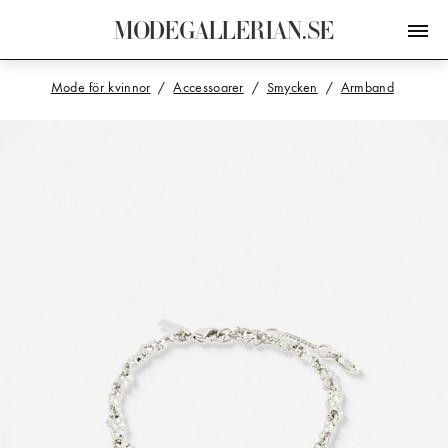
M
O
D
E
G
A
L
L
E
R
I
A
N
.
S
E
Mode för kvinnor
Accessoarer
Smycken
Armband