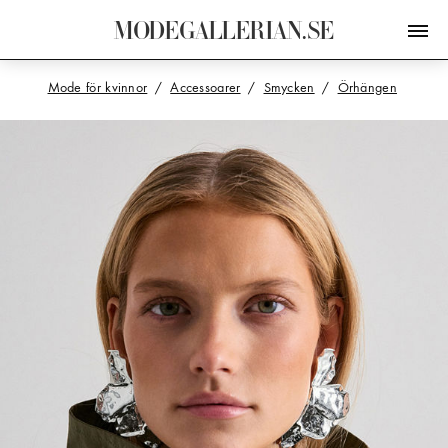
M
O
D
E
G
A
L
L
E
R
I
A
N
.
S
E
Mode för kvinnor
Accessoarer
Smycken
Örhängen