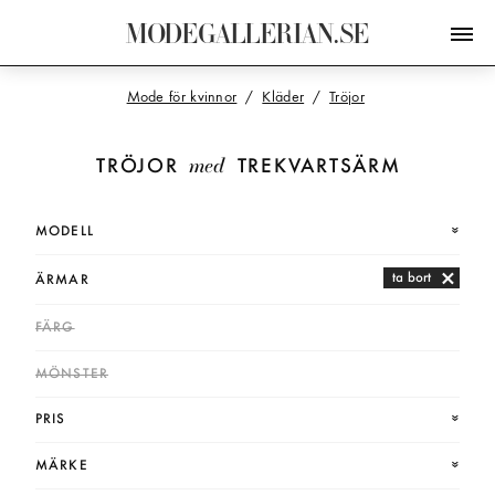
M
O
D
E
G
A
L
L
E
R
I
A
N
.
S
E
Mode för kvinnor
Kläder
Tröjor
med
TRÖJOR
TREKVARTSÄRM
MODELL
ta bort
ÄRMAR
FÄRG
MÖNSTER
PRIS
MÄRKE