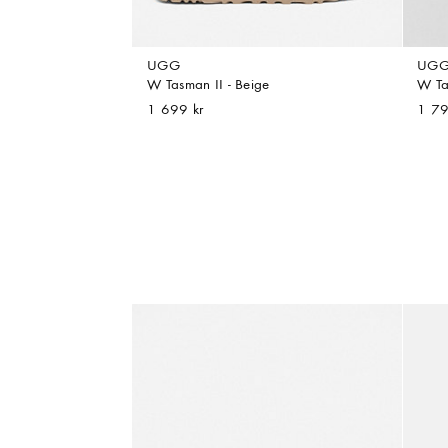
UGG
UG
W Tasman II - Beige
W Ta
1 699 kr
1 79