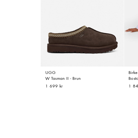
UGG
Birke
W Tasman II - Brun
Bost
1 699 kr
1 84