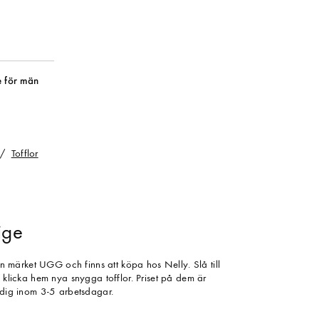
 för män
Tofflor
ige
rån märket UGG och finns att köpa hos Nelly. Slå till
h klicka hem nya snygga tofflor. Priset på dem är
l dig inom 3-5 arbetsdagar.