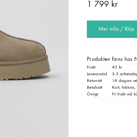
1 799 kr
Mer info / Köp
Produkten finns hos 
Frakt
45 kr
Leveranstid
3-5 arbetsda
Returrätt
14 dagars ret
Betalsätt
Kort, faktura
Övrigt
Fri frakt vid