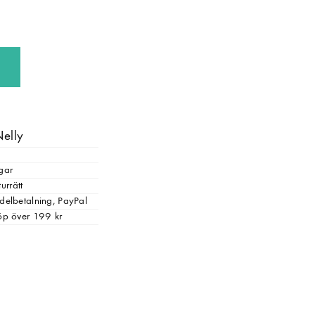
Nelly
gar
urrätt
, delbetalning, PayPal
 köp över 199 kr