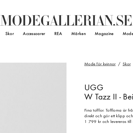
M
O
D
E
G
A
L
L
E
R
I
A
N
.
S
E
Skor
Accessoarer
REA
Märken
Magazine
Mode
Mode för kvinnor
Skor
UGG
W Tazz II - Be
Fina tofflor. Tofflorna är f
direkt och gör ett klipp oc
1 799 kr och levereras til