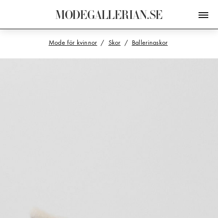
M
O
D
E
G
A
L
L
E
R
I
A
N
.
S
E
Mode för kvinnor
Skor
Ballerinaskor