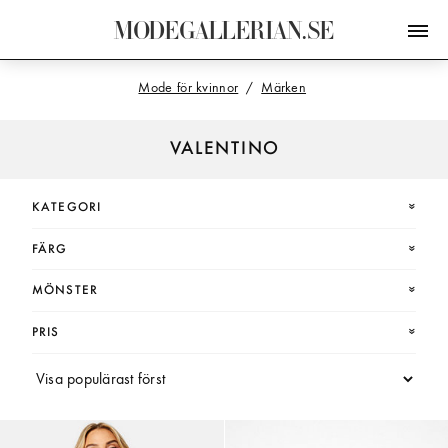
M
O
D
E
G
A
L
L
E
R
I
A
N
.
S
E
Mode för kvinnor
Märken
VALENTINO
KATEGORI
FÄRG
MÖNSTER
PRIS