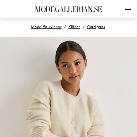
M
O
D
E
G
A
L
L
E
R
I
A
N
.
S
E
Mode för kvinnor
Kläder
Cardigans