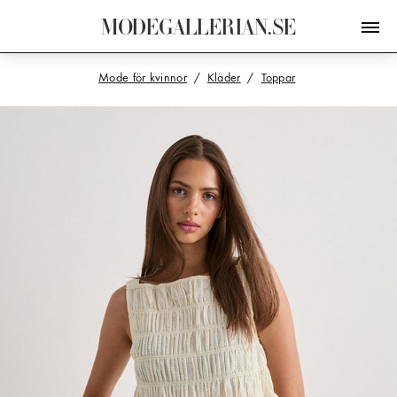
M
O
D
E
G
A
L
L
E
R
I
A
N
.
S
E
Mode för kvinnor
Kläder
Toppar