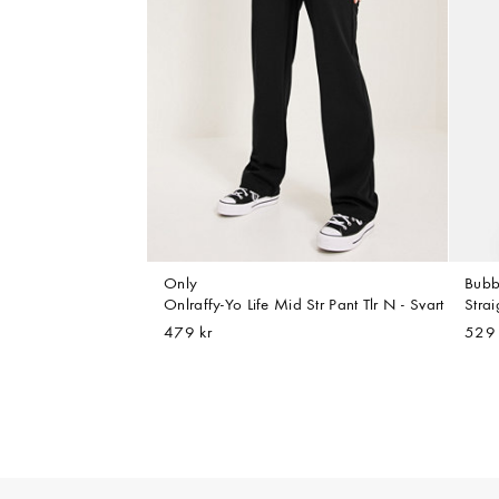
Only
Bubb
Onlraffy-Yo Life Mid Str Pant Tlr N - Svart
Strai
479 kr
529 