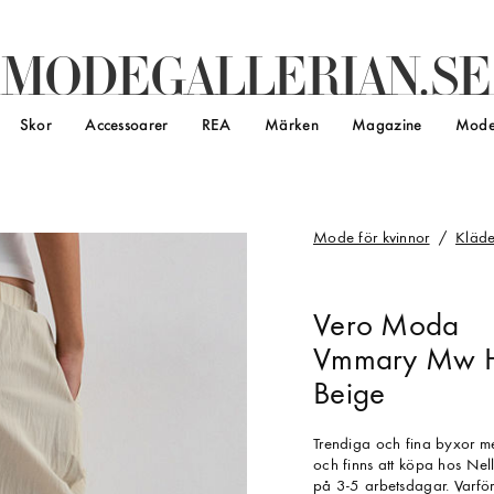
M
O
D
E
G
A
L
L
E
R
I
A
N
.
S
E
Skor
Accessoarer
REA
Märken
Magazine
Mode
Mode för kvinnor
Kläde
Vero Moda
Vmmary Mw H
Beige
Trendiga och fina byxor m
och finns att köpa hos Nel
på 3-5 arbetsdagar. Varför