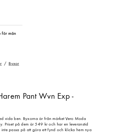
 för män
r
Byxor
arem Pant Wvn Exp -
ed vida ben. Byxorna är från märket Vero Moda
ly. Priset på dem är 549 kr och har en leveranstid
 inte passa på att göra ett fynd och klicka hem nya