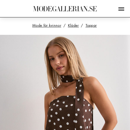
M
O
D
E
G
A
L
L
E
R
I
A
N
.
S
E
Mode för kvinnor
Kläder
Toppar