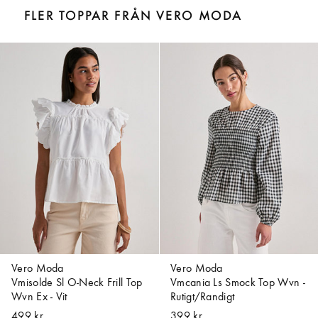
FLER TOPPAR FRÅN VERO MODA
Vero Moda
Vero Moda
Vmisolde Sl O-Neck Frill Top
Vmcania Ls Smock Top Wvn -
Wvn Ex - Vit
Rutigt/Randigt
499 kr
399 kr