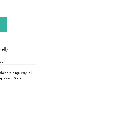
Nelly
gar
urrätt
, delbetalning, PayPal
 köp över 199 kr