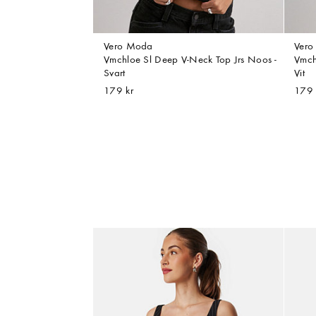
Vero Moda
Ver
Vmchloe Sl Deep V-Neck Top Jrs Noos -
Vmch
Svart
Vit
179 kr
179 