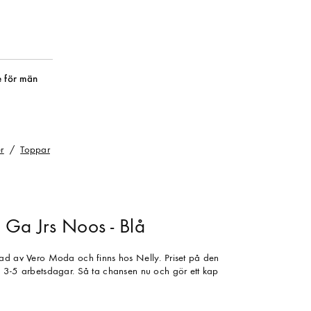
 för män
r
Toppar
 Ga Jrs Noos - Blå
nad av Vero Moda och finns hos Nelly. Priset på den
 3-5 arbetsdagar. Så ta chansen nu och gör ett kap