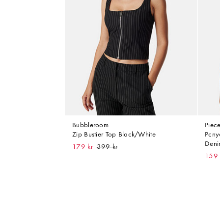
Bubbleroom
Piec
Zip Bustier Top Black/White
Pcny
Deni
179 kr
159 