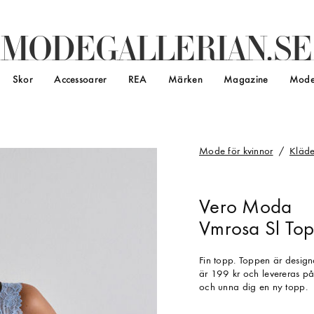
M
O
D
E
G
A
L
L
E
R
I
A
N
.
S
E
Skor
Accessoarer
REA
Märken
Magazine
Mode
Mode för kvinnor
Kläde
Vero Moda
Vmrosa Sl Top
Fin topp. Toppen är desig
är 199 kr och levereras på
och unna dig en ny topp.