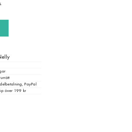
Nelly
gar
urrätt
, delbetalning, PayPal
 köp över 199 kr