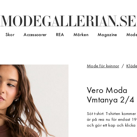
M
O
D
E
G
A
L
L
E
R
I
A
N
.
S
E
Skor
Accessoarer
REA
Märken
Magazine
Mode
Mode för kvinnor
Kläde
Vero Moda
Vmtanya 2/4 Fi
Söt t-shirt. T-shirten komm
är på rea nu för endast 19
och gör ett kap och klicka 