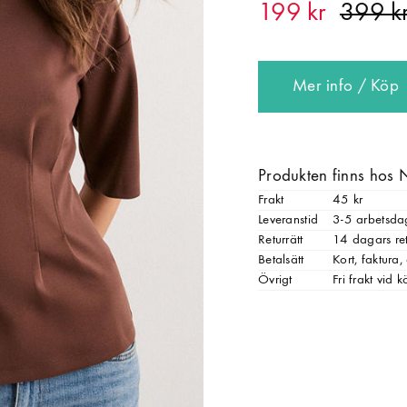
199 kr
Mer info / Köp
Produkten finns hos 
Frakt
45 kr
Leveranstid
3-5 arbetsda
Returrätt
14 dagars ret
Betalsätt
Kort, faktura
Övrigt
Fri frakt vid