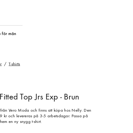
 för män
r
T-shirts
tted Top Jrs Exp - Brun
er från Vero Moda och finns att köpa hos Nelly. Den
9 kr och levereras på 3-5 arbetsdagar. Passa på
hem en ny snygg t-shirt.