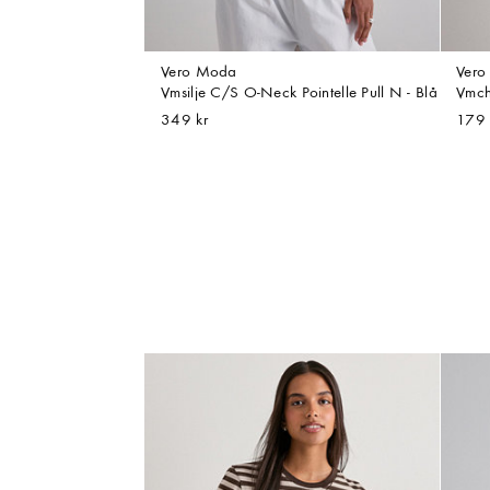
Vero Moda
Ver
Vmsilje C/S O-Neck Pointelle Pull N - Blå
Vmch
349 kr
179 