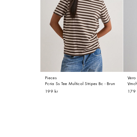
Pieces
Ver
Pcria Ss Tee Multicol Stripes Bc - Brun
Vmch
199 kr
179 